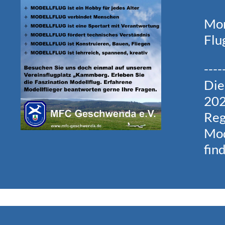
Mom
Flu
----
Die
202
Reg
Mod
fin