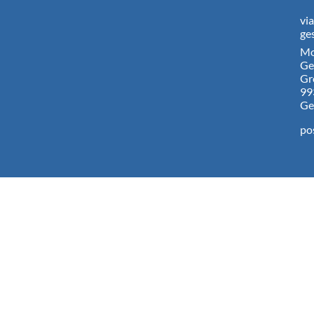
vi
ge
Mo
Ge
Gr
99
Ge
po