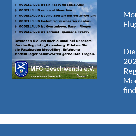
Mom
Flu
----
Die
202
Reg
Mod
fin