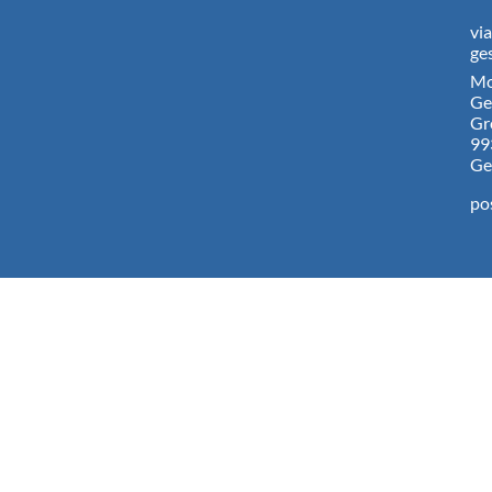
vi
ge
Mo
Ge
Gr
99
Ge
po