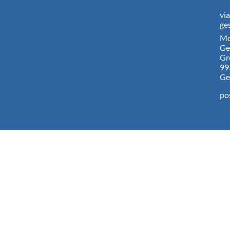
vi
ge
Mo
Ge
Gr
99
Ge
po