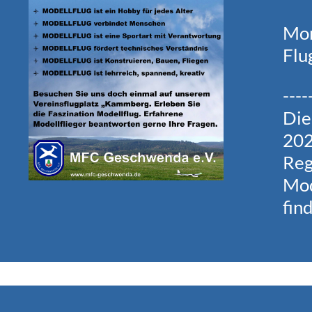
Mom
Flu
----
Die
202
Reg
Mod
fin