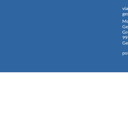
vi
ge
Mo
Ge
Gr
99
Ge
po