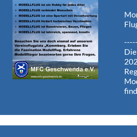
Mom
Flu
----
Die
202
Reg
Mod
fin