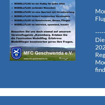
Mom
Flu
----
Die
202
Reg
Mod
fin