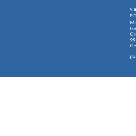
vi
ge
Mo
Ge
Gr
99
Ge
po